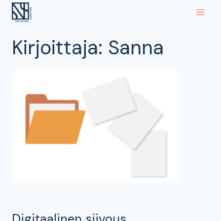
Siirry
sisältöön
Kirjoittaja: Sanna
Digitaalinen siivous